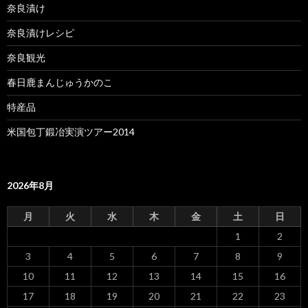
奈良漬け
奈良漬けレシピ
奈良観光
春日鹿まんじゅうかのこ
特産品
米国包丁鍛冶実演ツアー2014
2026年8月
月
火
水
木
金
土
日
1
2
3
4
5
6
7
8
9
10
11
12
13
14
15
16
17
18
19
20
21
22
23