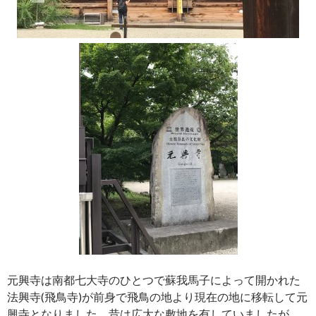
元興寺は南都七大寺のひとつで蘇我馬子によって開かれた
法興寺(飛鳥寺)が前身で飛鳥の地より現在の地に移転して元
興寺となりました。昔は広大な敷地を有していましたが、