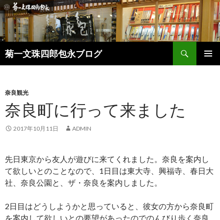
検
菊一文珠四郎包永ブログ
索
コ
メインメ
ン
ニュー
テ
ン
奈良観光
ツ
奈良町に行って来ました
へ
ス
2017年10月11日
ADMIN
キ
ッ
プ
先日東京から友人が遊びに来てくれました。奈良を案内し
て欲しいとのことなので、1日目は東大寺、興福寺、春日大
社、奈良公園と、ザ・奈良を案内しました。
2日目はどうしようかと思っていると、彼女の方から奈良町
を案内して欲しいとの要望があったのでのんびり歩く奈良