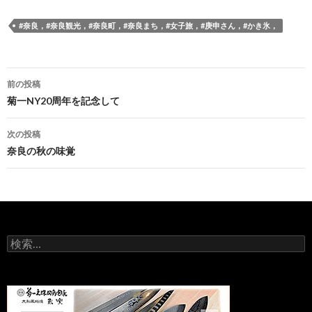
#奈良，#奈良観光，#奈良町，#奈良まち，#女子旅，#庚申さん，#かき氷，
前の投稿
投
菊一NY20周年を記念して
稿
次の投稿
ナ
奈良の秋の味覚
ビ
ゲ
ー
検
シ
索
:
ョ
ン