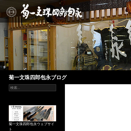
検
菊一文珠四郎包永ブログ
索
検
索
:
菊一文珠四郎包永ウェブサイ
ト