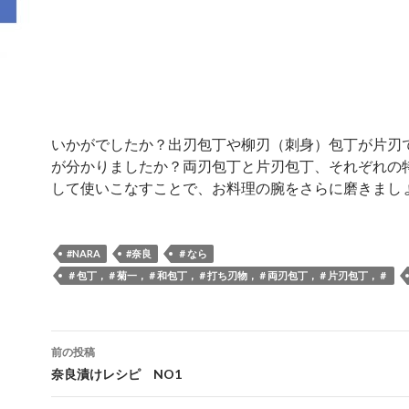
いかがでしたか？出刃包丁や柳刃（刺身）包丁が片刃
が分かりましたか？両刃包丁と片刃包丁、それぞれの
して使いこなすことで、お料理の腕をさらに磨きまし
#NARA
#奈良
＃なら
＃包丁，＃菊一，＃和包丁，＃打ち刃物，＃両刃包丁，＃片刃包丁，＃
前の投稿
投
奈良漬けレシピ NO1