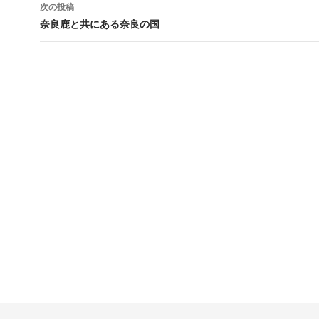
稿
次の投稿
ナ
奈良鹿と共にある奈良の国
ビ
ゲ
ー
シ
ョ
ン