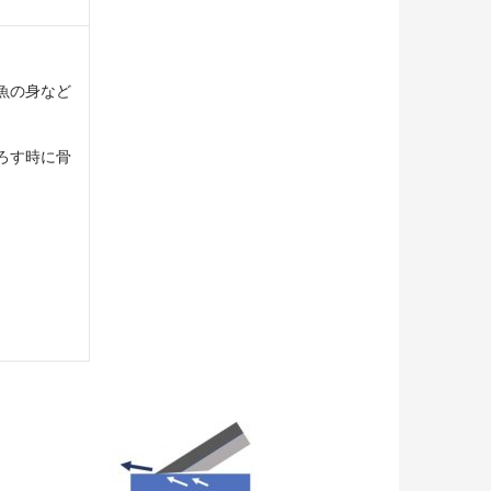
魚の身など
ろす時に骨
。