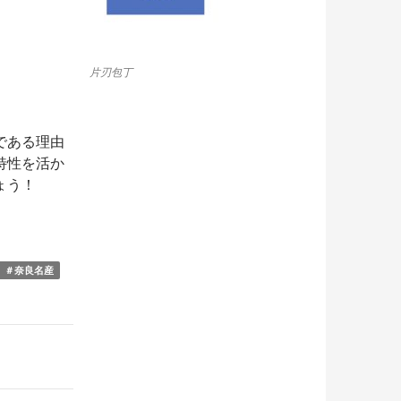
片刃包丁
である理由
特性を活か
ょう！
＃奈良名産