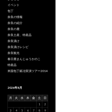
イベント
包丁
奈良の情報
奈良の紹介
奈良の鹿
奈良土産、特産品
奈良漬け
奈良漬けレシピ
奈良観光
春日鹿まんじゅうかのこ
特産品
米国包丁鍛冶実演ツアー2014
2026年8月
月
火
水
木
金
土
日
1
2
3
4
5
6
7
8
9