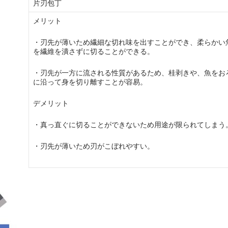
片刃包丁
メリット
・刃先が薄いため繊細な切れ味を出すことができ、柔らかい
を繊維を潰さずに切ることができる。
・刃先が一方に流される性質があるため、桂剥きや、魚をお
に沿って身を切り離すことが容易。
デメリット
・真っ直ぐに切ることができないため用途が限られてしまう
・刃先が薄いため刃がこぼれやすい。