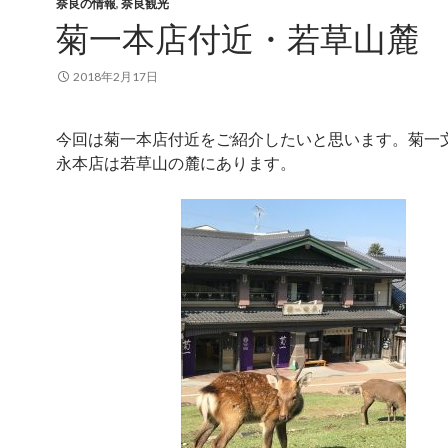
奈良の情報
,
奈良観光
菊一本店付近・若草山麓
2018年2月17日
今回は菊一本店付近をご紹介したいと思います。菊一
永本店は若草山の麓にあります。