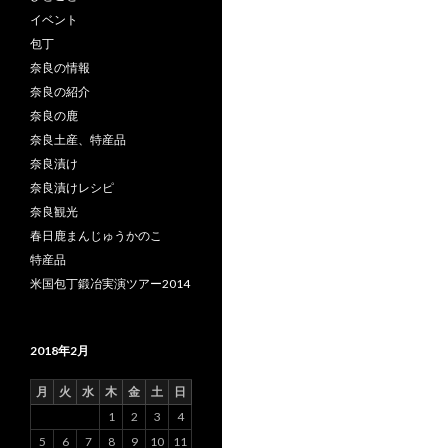
イベント
包丁
奈良の情報
奈良の紹介
奈良の鹿
奈良土産、特産品
奈良漬け
奈良漬けレシピ
奈良観光
春日鹿まんじゅうかのこ
特産品
米国包丁鍛冶実演ツアー2014
2018年2月
月
火
水
木
金
土
日
1
2
3
4
5
6
7
8
9
10
11