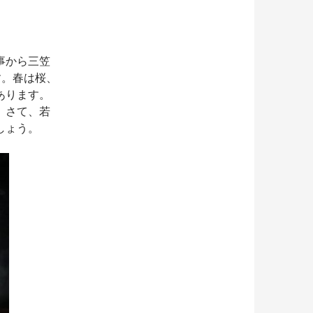
事から三笠
す。春は桜、
あります。
。さて、若
しょう。