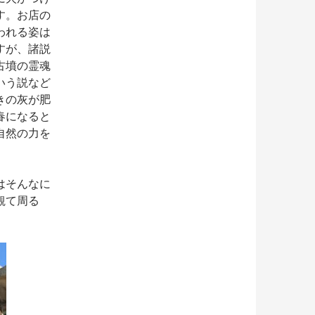
す。お店の
われる姿は
すが、諸説
古墳の霊魂
いう説など
きの灰が肥
春になると
自然の力を
はそんなに
観て周る