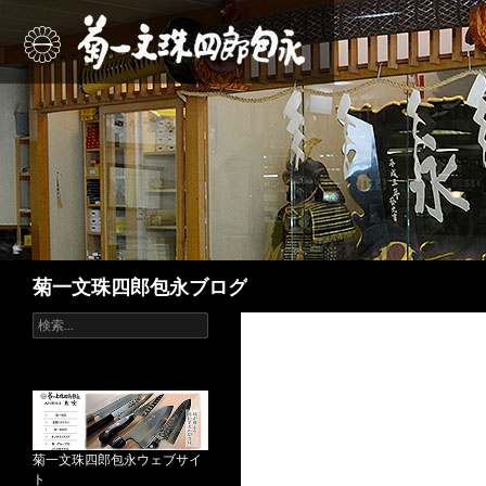
検
菊一文珠四郎包永ブログ
索
検
索
:
菊一文珠四郎包永ウェブサイ
ト