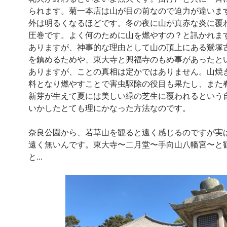
られます。菊一本店は山が目の前なので迫力が違いま
外は明るくなるほどです。冬の夜に山が真赤な炎に覆
圧巻です。よく何のために山を燃やすの？と訊かれま
ありますが、神事的な理由として山の頂上にある鶯塚
を鎮めるためや、東大寺と興福寺のもめ事があったと
ありますが、ことの真相は定かではありません。山焼
料となり燃やすことで害虫駆除の役目も果たし、また
新芽が生えて夏には美しい緑の芝生に覆われるという
いかしたとても理にかなった方法なのです。
奈良公園から、若草山を観ると遠く感じるのですが実
遠く無いんです。東大寺〜二月堂〜手向山八幡宮〜と
と…