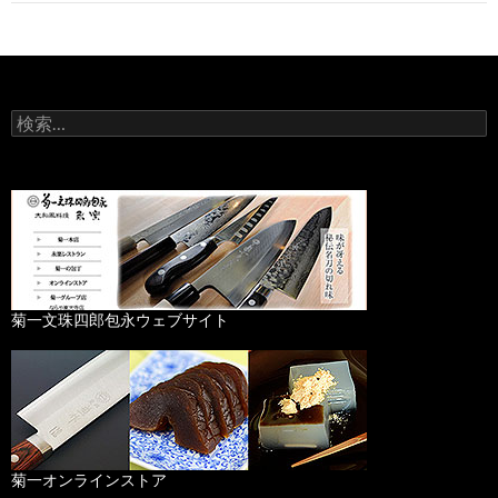
ゲ
ー
シ
検
ョ
索
:
ン
菊一文珠四郎包永ウェブサイト
菊一オンラインストア