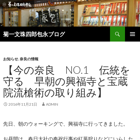
検
菊一文珠四郎包永ブログ
索
コ
メインメ
ン
ニュー
テ
ン
お知らせ
,
奈良の情報
ツ
【今の奈良 NO.1 伝統を
へ
守る 早朝の興福寺と宝蔵
ス
キ
院流槍術の取り組み】
ッ
プ
2016年11月21日
ADMIN
先日、朝のウォーキングで、興福寺に行ってきました。
お昼間は、春日大社の奉祝行事や紅葉狩りなどにいらした