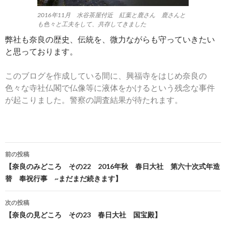
2016年11月 水谷茶屋付近 紅葉と鹿さん 鹿さんと
も色々と工夫をして、共存してきました
弊社も奈良の歴史、伝統を、微力ながらも守っていきたい
と思っております。
このブログを作成している間に、興福寺をはじめ奈良の
色々な寺社仏閣で仏像等に液体をかけるという残念な事件
が起こりました。警察の調査結果が待たれます。
前の投稿
投
【奈良のみどころ その22 2016年秋 春日大社 第六十次式年造
替 奉祝行事 ~まだまだ続きます】
稿
ナ
次の投稿
【奈良の見どころ その23 春日大社 国宝殿】
ビ