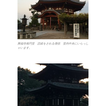
興福寺南円堂 読経をされる僧侶 堂内中央にいらっし
ゃいます。