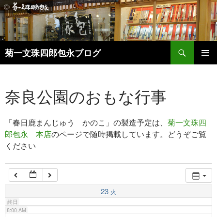
1:00 AM
2:00 AM
検
菊一文珠四郎包永ブログ
索
コ
3:00 AM
メインメ
ン
ニュー
テ
奈良公園のおもな行事
ン
4:00 AM
ツ
へ
「春日鹿まんじゅう かのこ」の製造予定は、
菊一文珠四
ス
5:00 AM
キ
郎包永 本店
のページで随時掲載しています。どうぞご覧
ッ
ください
6:00 AM
プ
7:00 AM
23
火
終日
8:00 AM