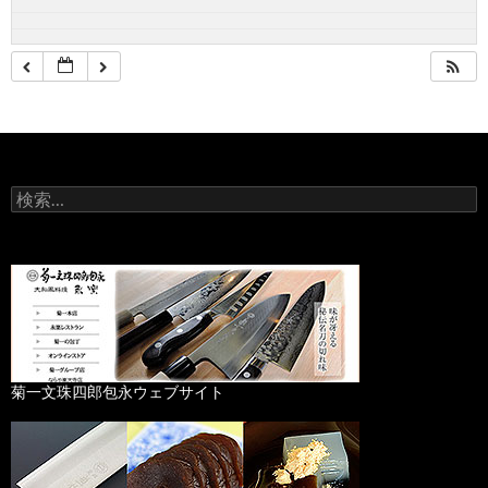
検
索
:
菊一文珠四郎包永ウェブサイト