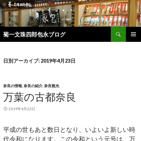
検
菊一文珠四郎包永ブログ
索
コ
メインメ
ン
ニュー
テ
ン
日別アーカイブ: 2019年4月23日
ツ
へ
ス
キ
奈良の情報
,
奈良の紹介
,
奈良観光
ッ
万葉の古都奈良
プ
2019年4月23日
平成の世もあと数日となり、いよいよ新しい時
代令和になります。この令和という元号は、万