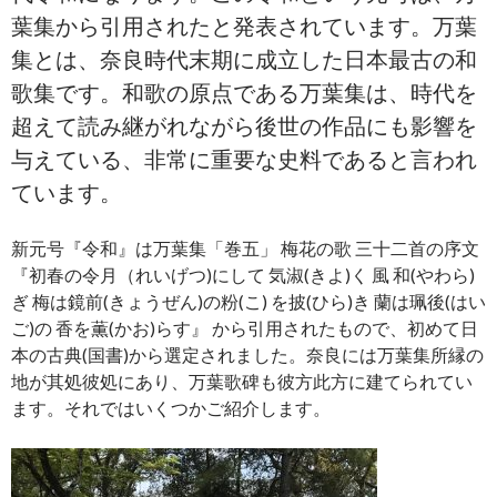
葉集から引用されたと発表されています。万葉
集とは、奈良時代末期に成立した日本最古の和
歌集です。和歌の原点である万葉集は、時代を
超えて読み継がれながら後世の作品にも影響を
与えている、非常に重要な史料であると言われ
ています。
新元号『令和』は万葉集「巻五」 梅花の歌 三十二首の序文
『初春の令月（れいげつ)にして 気淑(きよ)く 風 和(やわら)
ぎ 梅は鏡前(きょうぜん)の粉(こ) を披(ひら)き 蘭は珮後(はい
ご)の 香を薫(かお)らす』 から引用されたもので、初めて日
本の古典(国書)から選定されました。奈良には万葉集所縁の
地が其処彼処にあり、万葉歌碑も彼方此方に建てられてい
ます。それではいくつかご紹介します。