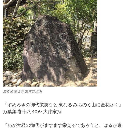
所在地 東大寺 真言院境内
『すめろきの御代栄笑むと 東なる みちのく山に金花さく』
万葉集 巻十八 4097 大伴家持
『わが大君の御代がますます栄えるであろうと、はるか東