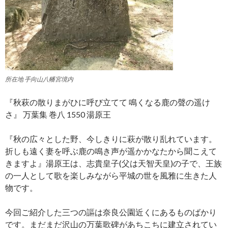
所在地 手向山八幡宮境内
『秋萩の散りまがひに呼び立てて 鳴くなる鹿の聲の遥け
さ』 万葉集 巻八 1550 湯原王
『秋の広々とした野、今しきりに萩が散り乱れています。
折しも遠く妻を呼ぶ鹿の鳴き声が遥かかなたから聞こえて
きますよ』湯原王は、志貴皇子(父は天智天皇)の子で、王族
の一人として歌を楽しみながら平城の世を風雅に生きた人
物です。
今回ご紹介した三つの謳は奈良公園近くにあるものばかり
です。まだまだ沢山の万葉歌碑があちこちに建立されてい