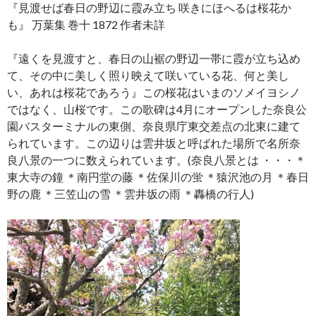
『見渡せば春日の野辺に霞み立ち 咲きにほへるは桜花か
も』 万葉集 巻十 1872 作者未詳
『遠くを見渡すと、春日の山裾の野辺一帯に霞が立ち込め
て、その中に美しく照り映えて咲いている花、何と美し
い、あれは桜花であろう』この桜花はいまのソメイヨシノ
ではなく、山桜です。この歌碑は4月にオープンした奈良公
園バスターミナルの東側、奈良県庁東交差点の北東に建て
られています。この辺りは雲井坂と呼ばれた場所で名所奈
良八景の一つに数えられています。(奈良八景とは ・・・＊
東大寺の鐘 ＊南円堂の藤 ＊佐保川の蛍 ＊猿沢池の月 ＊春日
野の鹿 ＊三笠山の雪 ＊雲井坂の雨 ＊轟橋の行人)