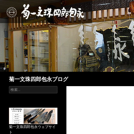
検
菊一文珠四郎包永ブログ
索
検
索
:
菊一文珠四郎包永ウェブサイ
ト