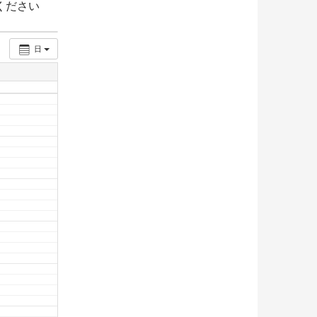
ください
日