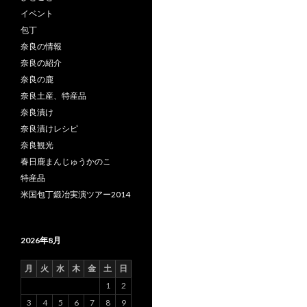
イベント
包丁
奈良の情報
奈良の紹介
奈良の鹿
奈良土産、特産品
奈良漬け
奈良漬けレシピ
奈良観光
春日鹿まんじゅうかのこ
特産品
米国包丁鍛冶実演ツアー2014
2026年8月
月
火
水
木
金
土
日
1
2
3
4
5
6
7
8
9