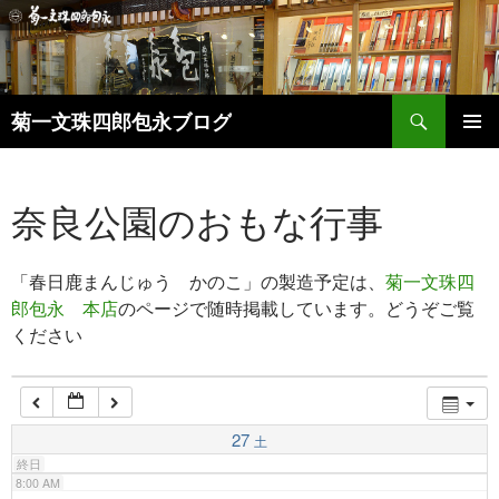
1:00 AM
2:00 AM
検
菊一文珠四郎包永ブログ
索
コ
3:00 AM
メインメ
ン
ニュー
テ
奈良公園のおもな行事
ン
4:00 AM
ツ
へ
「春日鹿まんじゅう かのこ」の製造予定は、
菊一文珠四
ス
5:00 AM
キ
郎包永 本店
のページで随時掲載しています。どうぞご覧
ッ
ください
6:00 AM
プ
7:00 AM
27
土
終日
8:00 AM