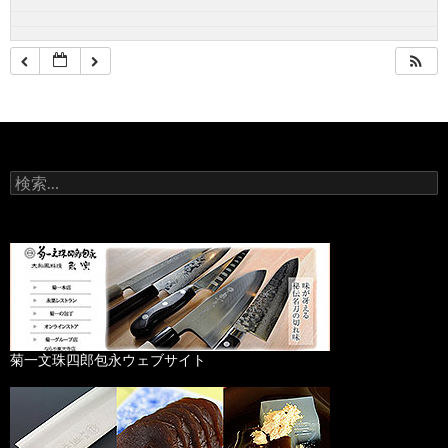
検
索
:
菊一文珠四郎包永ウェブサイト