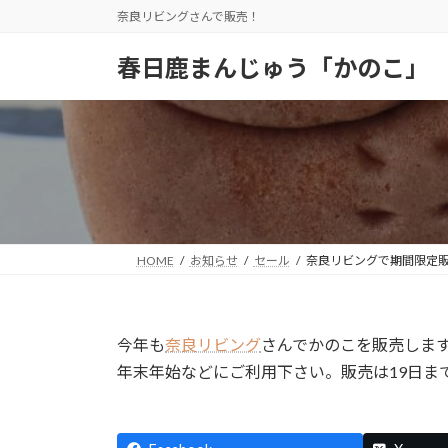
コ
ナ
奈良リビングさんで販売！
ン
ビ
テ
ゲ
春日鹿まんじゅう「かのこ」
ン
ー
ツ
シ
へ
ョ
ス
ン
キ
に
ッ
移
プ
動
HOME
お知らせ
セール
奈良リビングで期間限定
今年も
奈良リビング
さんでかのこを販売しま
年末年始などにご利用下さい。販売は19日ま