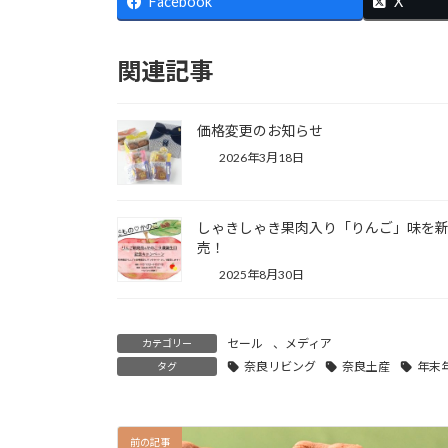
Facebook
X
関連記事
価格変更のお知らせ
2026年3月18日
しゃきしゃき果肉入り「りんご」味を
売！
2025年8月30日
セール
、
メディア
カテゴリー
奈良リビング
奈良土産
年末
タグ
前の記事