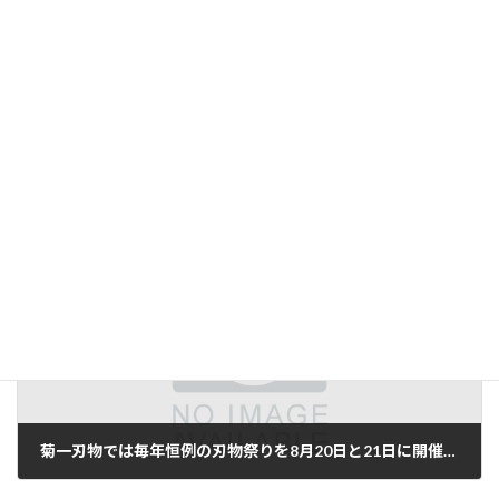
2022年9月5日
東大寺夢風ひろば内に「
ギャラリー アップステアーズ
」をオープ
ンします。11日より
野口勝宏写真展
が始まります。
Facebook
X
Bluesky
Threads
LINE
Copy
前の記事
菊一刃物では毎年恒例の刃物祭りを8月20日と21日に開催致します。
2022年8月3日