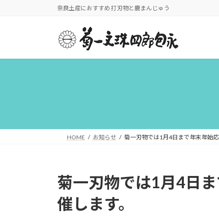
コ
ナ
奈良土産におすすめ 打刃物と鹿まんじゅう
ン
ビ
テ
ゲ
ン
ー
ツ
シ
へ
ョ
ス
ン
キ
に
ッ
移
プ
動
HOME
お知らせ
菊一刃物では1月4日まで年末年始
菊一刃物では1月4日
催します。