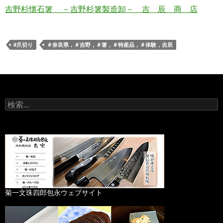
吉野杉懐石箸 －吉野杉箸製造卸－ 吉 辰 商 店
#爪切り
＃奈良県，＃吉野，＃箸，＃特産品，＃体験，吉辰
検
索
:
菊一文珠四郎包永ウェブサイト