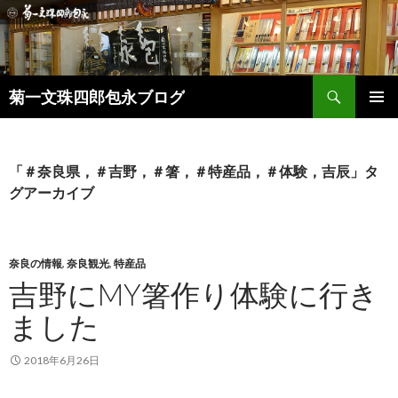
検
菊一文珠四郎包永ブログ
索
コ
メインメ
ン
ニュー
テ
ン
「＃奈良県，＃吉野，＃箸，＃特産品，＃体験，吉辰」タ
ツ
グアーカイブ
へ
ス
キ
ッ
奈良の情報
,
奈良観光
,
特産品
プ
吉野にMY箸作り体験に行き
ました
2018年6月26日