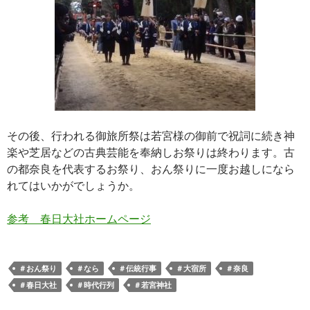
その後、行われる御旅所祭は若宮様の御前で祝詞に続き神
楽や芝居などの古典芸能を奉納しお祭りは終わります。古
の都奈良を代表するお祭り、おん祭りに一度お越しになら
れてはいかがでしょうか。
参考
春日大社ホームページ
＃おん祭り
＃なら
＃伝統行事
＃大宿所
＃奈良
＃春日大社
＃時代行列
＃若宮神社