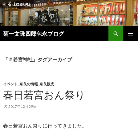
検
菊一文珠四郎包永ブログ
索
コ
メインメ
ン
ニュー
テ
ン
「＃若宮神社」タグアーカイブ
ツ
へ
ス
キ
イベント
,
奈良の情報
,
奈良観光
ッ
春日若宮おん祭り
プ
2017年12月29日
春日若宮おん祭りに行ってきました。