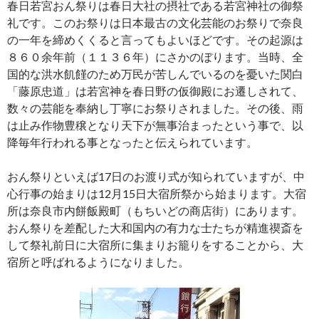
春日若宮おん祭りは春日大社の摂社である若宮神社の御祭
礼です。このお祭りは日本最古の文化芸能のお祭りで奈良
の一年を締めくくると言ってもよいほどです。その起源は
８６０余年前（１１３６年）にさかのぼります。当時、全
国的な洪水飢饉のため万民が苦しんでいるのを憂いた関白
「藤原忠道」は若宮神を春日野の仮御殿にお遷しされて、
数々の芸能を奉納し丁寧にお祭りされました。その後、雨
は止み作物豊穣となり天下が無事治まったという事で、以
降毎年行われる事となったと伝えられています。
おん祭りといえば17日のお渡り式が知られていますが、中
心行事の始まりは12月15日大宿所祭から始まります。大宿
所は奈良市内餅飯殿町（もちいどの商店街）にあります。
おん祭りを差配した大和国内の有力な士たちが精進禊斎を
して祭礼前日に大宿所に集まりお籠りをすることから、大
宿所と呼ばれるようになりました。