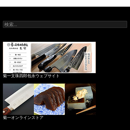
検
索
:
菊一文珠四郎包永ウェブサイト
菊一オンラインストア