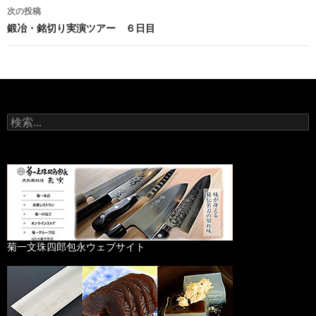
稿
次の投稿
ナ
鍛冶・銘切り実演ツアー ６日目
ビ
ゲ
ー
検
シ
索
:
ョ
ン
菊一文珠四郎包永ウェブサイト