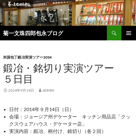
検
菊一文珠四郎包永ブログ
索
コ
メインメ
ン
ニュー
テ
ン
米国包丁鍛冶実演ツアー2014
ツ
鍛冶・銘切り実演ツアー
へ
５日目
ス
キ
ッ
2014年9月14日
ADMIN
プ
日付：2014年９月14日（日）
会場：ジョージア州デケーター キッチン用品店「クッ
クスウェアハウス・デケーター店」
実演内容：鍛冶、柄付け、銘切り（各２回）