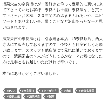
漬菜栄吉の奈良漬けが一番好きと仰って定期的に買いに来
て下さっていたお客様、奈良のお土産に奈良漬を、と買っ
て下さったお客様、２０年間の心温まるふれあいや、エピ
ソードもあり楽しい事、驚くことなど沢山あったなーと思
い出されます。
漬菜栄吉の奈良漬けは、引き続き本店、JR奈良駅店、西大
寺店にて販売しておりますので、今後とも何卒宜しくお願
い致します。スタッフも他店舗にて元気に働いております
ので、漬菜栄吉の２人がどうしてるかなー？と気になった
方は是非ともお越しいただければ幸いです。
本当にありがとうございました。
#NARA
#奈良漬け
＃ありがとう
＃奈良
＃奈良名産品
＃奈良土産
＃漬菜栄吉
＃閉店