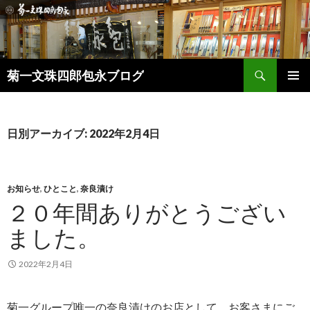
検
菊一文珠四郎包永ブログ
索
コ
メインメ
ン
ニュー
テ
ン
日別アーカイブ: 2022年2月4日
ツ
へ
ス
キ
お知らせ
,
ひとこと
,
奈良漬け
ッ
２０年間ありがとうござい
プ
ました。
2022年2月4日
菊一グループ唯一の奈良漬けのお店として、お客さまにご