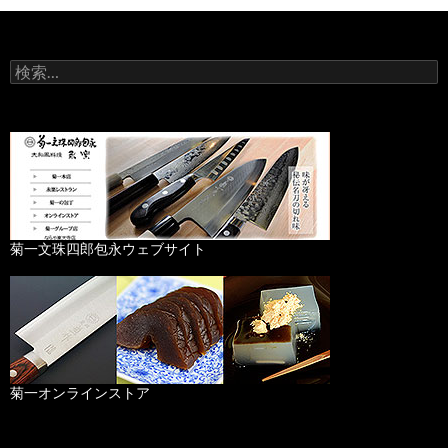
検
索
:
菊一文珠四郎包永ウェブサイト
菊一オンラインストア