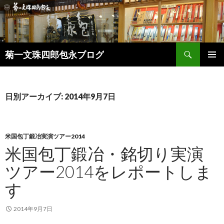
検
菊一文珠四郎包永ブログ
索
コ
メインメ
ン
ニュー
テ
ン
日別アーカイブ: 2014年9月7日
ツ
へ
ス
キ
米国包丁鍛冶実演ツアー2014
ッ
米国包丁鍛冶・銘切り実演
プ
ツアー2014をレポートしま
す
2014年9月7日