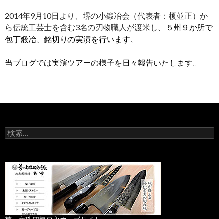
2014年9月10日より、堺の小鍛冶会（代表者：榎並正）か
ら伝統工芸士を含む3名の刃物職人が渡米し、
５州９か所で
包丁鍛冶、銘切りの実演を行います。
当ブログでは実演ツアーの様子を日々報告いたします。
検
索
: