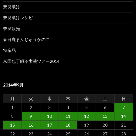
奈良漬け
奈良漬けレシピ
奈良観光
春日鹿まんじゅうかのこ
特産品
米国包丁鍛冶実演ツアー2014
2014年9月
月
火
水
木
金
土
日
1
2
3
4
5
6
7
8
9
10
11
12
13
14
15
16
17
18
19
20
21
22
23
24
25
26
27
28