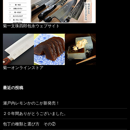
シ
ョ
菊一文珠四郎包永ウェブサイト
ン
菊一オンラインストア
最近の投稿
瀬戸内レモンかのこが新発売！
２０年間ありがとうございました。
包丁の種類と選び方 その②