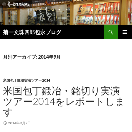
検
菊一文珠四郎包永ブログ
索
コ
メインメ
ン
ニュー
テ
ン
月別アーカイブ: 2014年9月
ツ
へ
ス
キ
米国包丁鍛冶実演ツアー2014
ッ
米国包丁鍛冶・銘切り実演
プ
ツアー2014をレポートしま
す
2014年9月7日