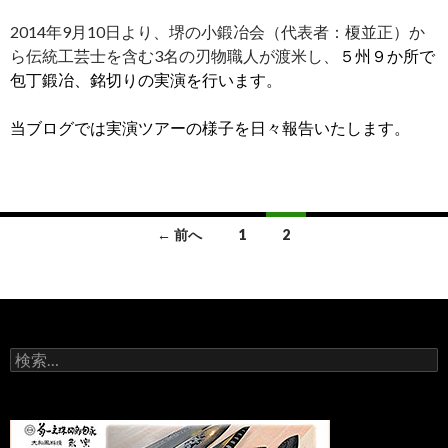
2014年9月10日より、堺の小鍛冶会（代表者：榎並正）か
ら伝統工芸士を含む3名の刃物職人が渡米し、
５州９か所で
包丁鍛冶、銘切りの実演を行います。
当ブログでは実演ツアーの様子を日々報告いたします。
← 前へ
1
2
投
稿
ナ
検
ビ
索
:
ゲ
ー